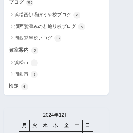
ブログ
159
浜松西伊場ぼうや校ブログ
36
湖西鷲津みのわ通り校ブログ
5
湖西鷲津校ブログ
43
教室案内
3
浜松市
1
湖西市
2
検定
41
2024年12月
月
火
水
木
金
土
日