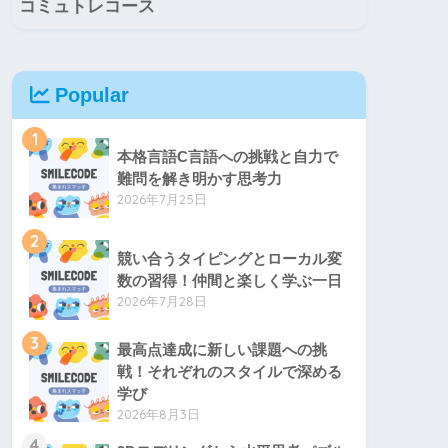
コミュトレコース
Popular
1
本格言語C言語への挑戦と自力で
難問を解き明かす思考力
2026年7月25日
2
競い合うタイピングとローカル変
数の習得！仲間と楽しく学ぶ一日
2026年7月28日
3
最高点達成に新しい課題への挑
戦！それぞれのスタイルで深める
学び
2026年8月3日
4