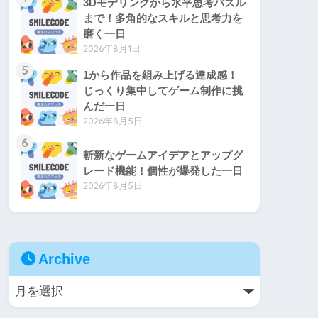
3Dモデリングから水平思考パズル
まで！多角的なスキルと思考力を
磨く一日
2026年8月1日
5
1から作品を組み上げる達成感！
じっくり集中してゲーム制作に挑
んだ一日
2026年8月5日
6
斬新なゲームアイデアとアップグ
レード機能！個性が爆発した一日
2026年8月5日
Archive