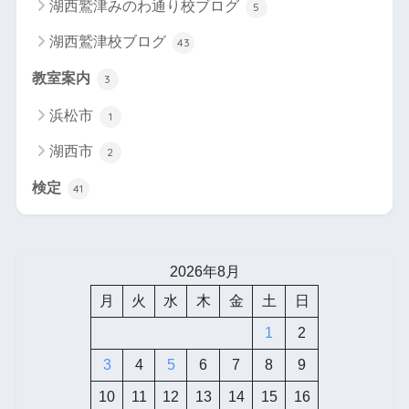
湖西鷲津みのわ通り校ブログ
5
湖西鷲津校ブログ
43
教室案内
3
浜松市
1
湖西市
2
検定
41
2026年8月
月
火
水
木
金
土
日
1
2
3
4
5
6
7
8
9
10
11
12
13
14
15
16