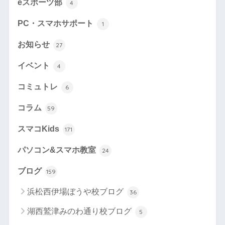
eスポーツ部
4
PC・スマホサポート
1
お知らせ
27
イベント
4
コミュトレ
6
コラム
59
スマコKids
171
パソコン&スマホ教室
24
ブログ
159
浜松西伊場ぼうや校ブログ
36
湖西鷲津みのわ通り校ブログ
5