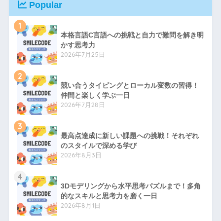
Popular
1
本格言語C言語への挑戦と自力で難問を解き明
かす思考力
2026年7月25日
2
競い合うタイピングとローカル変数の習得！
仲間と楽しく学ぶ一日
2026年7月28日
3
最高点達成に新しい課題への挑戦！それぞれ
のスタイルで深める学び
2026年8月3日
4
3Dモデリングから水平思考パズルまで！多角
的なスキルと思考力を磨く一日
2026年8月1日