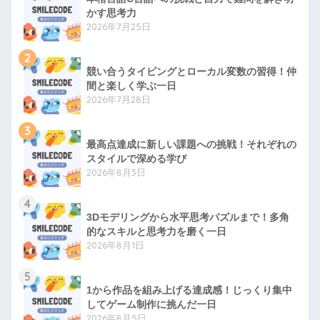
かす思考力
2026年7月25日
2
競い合うタイピングとローカル変数の習得！仲
間と楽しく学ぶ一日
2026年7月28日
3
最高点達成に新しい課題への挑戦！それぞれの
スタイルで深める学び
2026年8月3日
4
3Dモデリングから水平思考パズルまで！多角
的なスキルと思考力を磨く一日
2026年8月1日
5
1から作品を組み上げる達成感！じっくり集中
してゲーム制作に挑んだ一日
2026年8月5日