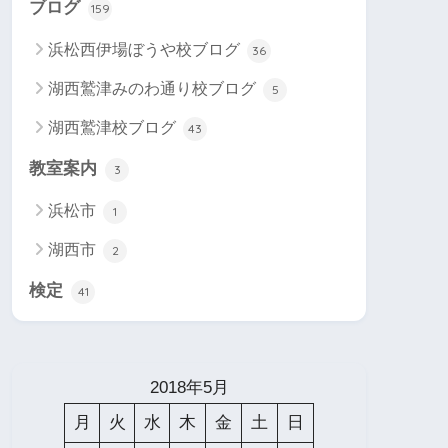
ブログ
159
浜松西伊場ぼうや校ブログ
36
湖西鷲津みのわ通り校ブログ
5
湖西鷲津校ブログ
43
教室案内
3
浜松市
1
湖西市
2
検定
41
2018年5月
月
火
水
木
金
土
日