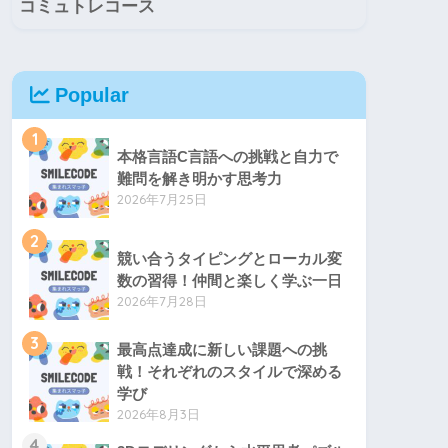
コミュトレコース
Popular
1
本格言語C言語への挑戦と自力で
難問を解き明かす思考力
2026年7月25日
2
競い合うタイピングとローカル変
数の習得！仲間と楽しく学ぶ一日
2026年7月28日
3
最高点達成に新しい課題への挑
戦！それぞれのスタイルで深める
学び
2026年8月3日
4