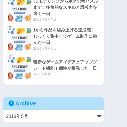
3Dモデリングから水平思考パズル
まで！多角的なスキルと思考力を
磨く一日
2026年8月1日
5
1から作品を組み上げる達成感！
じっくり集中してゲーム制作に挑
んだ一日
2026年8月5日
6
斬新なゲームアイデアとアップグ
レード機能！個性が爆発した一日
2026年8月5日
Archive