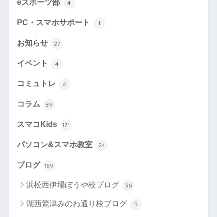
eスポーツ部
4
PC・スマホサポート
1
お知らせ
27
イベント
4
コミュトレ
6
コラム
59
スマコKids
171
パソコン&スマホ教室
24
ブログ
159
浜松西伊場ぼうや校ブログ
36
湖西鷲津みのわ通り校ブログ
5