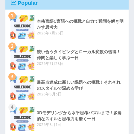
Popular
1
本格言語C言語への挑戦と自力で難問を解き明
かす思考力
2026年7月25日
2
競い合うタイピングとローカル変数の習得！
仲間と楽しく学ぶ一日
2026年7月28日
3
最高点達成に新しい課題への挑戦！それぞれ
のスタイルで深める学び
2026年8月3日
4
3Dモデリングから水平思考パズルまで！多角
的なスキルと思考力を磨く一日
2026年8月1日