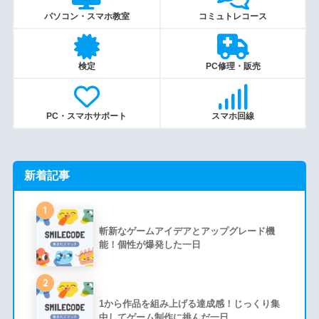
パソコン・スマホ教室
コミュトレコース
検定
PC修理・販売
PC・スマホサポート
スマホ回線
新着記事
1
斬新なゲームアイデアとアップグレード機
能！個性が爆発した一日
2
1から作品を組み上げる達成感！じっくり集
中してゲーム制作に挑んだ一日