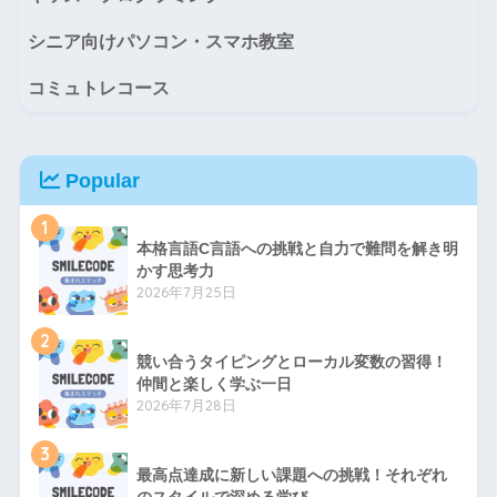
シニア向けパソコン・スマホ教室
コミュトレコース
Popular
1
本格言語C言語への挑戦と自力で難問を解き明
かす思考力
2026年7月25日
2
競い合うタイピングとローカル変数の習得！
仲間と楽しく学ぶ一日
2026年7月28日
3
最高点達成に新しい課題への挑戦！それぞれ