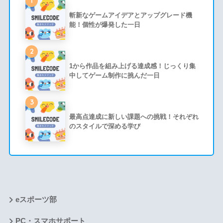
1
斬新なゲームアイデアとアップグレード機
能！個性が爆発した一日
2
1から作品を組み上げる達成感！じっくり集
中してゲーム制作に挑んだ一日
3
最高点達成に新しい課題への挑戦！それぞれ
のスタイルで深める学び
eスポーツ部
PC・スマホサポート