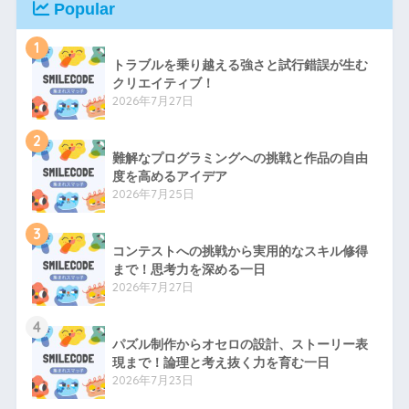
Popular
1
トラブルを乗り越える強さと試行錯誤が生む
クリエイティブ！
2026年7月27日
2
難解なプログラミングへの挑戦と作品の自由
度を高めるアイデア
2026年7月25日
3
コンテストへの挑戦から実用的なスキル修得
まで！思考力を深める一日
2026年7月27日
4
パズル制作からオセロの設計、ストーリー表
現まで！論理と考え抜く力を育む一日
2026年7月23日