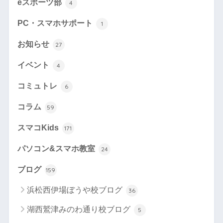
eスポーツ部
4
PC・スマホサポート
1
お知らせ
27
イベント
4
コミュトレ
6
コラム
59
スマコKids
171
パソコン&スマホ教室
24
ブログ
159
浜松西伊場ぼうや校ブログ
36
湖西鷲津みのわ通り校ブログ
5