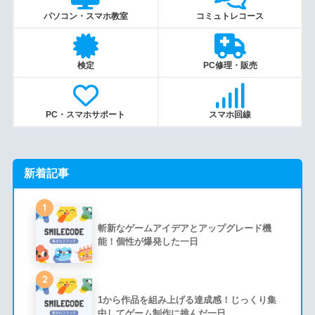
パソコン・スマホ教室
コミュトレコース
検定
PC修理・販売
PC・スマホサポート
スマホ回線
新着記事
1
斬新なゲームアイデアとアップグレード機
能！個性が爆発した一日
2
1から作品を組み上げる達成感！じっくり集
中してゲーム制作に挑んだ一日