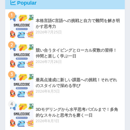
Popular
1
本格言語C言語への挑戦と自力で難問を解き明
かす思考力
2026年7月25日
2
競い合うタイピングとローカル変数の習得！
仲間と楽しく学ぶ一日
2026年7月28日
3
最高点達成に新しい課題への挑戦！それぞれ
のスタイルで深める学び
2026年8月3日
4
3Dモデリングから水平思考パズルまで！多角
的なスキルと思考力を磨く一日
2026年8月1日