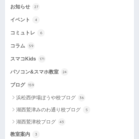
お知らせ
27
イベント
4
コミュトレ
6
コラム
59
スマコKids
171
パソコン&スマホ教室
24
ブログ
159
浜松西伊場ぼうや校ブログ
36
湖西鷲津みのわ通り校ブログ
5
湖西鷲津校ブログ
43
教室案内
3