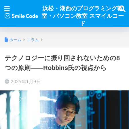
浜松・湖西のプログラミング教
室・パソコン教室 スマイルコー
ド
ホーム
コラム
テクノロジーに振り回されないための8
つの原則――Robbins氏の視点から
2025年1月9日