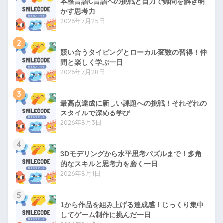
本格言語C言語への挑戦と自力で難問を解き明
かす思考力
2026年7月25日
2
競い合うタイピングとローカル変数の習得！仲
間と楽しく学ぶ一日
2026年7月28日
3
最高点達成に新しい課題への挑戦！それぞれの
スタイルで深める学び
2026年8月3日
4
3Dモデリングから水平思考パズルまで！多角
的なスキルと思考力を磨く一日
2026年8月1日
5
1から作品を組み上げる達成感！じっくり集中
してゲーム制作に挑んだ一日