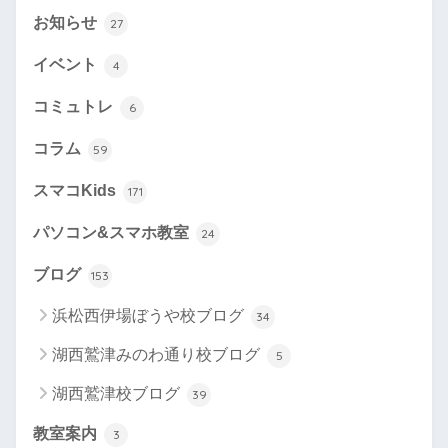
お知らせ
27
イベント
4
コミュトレ
6
コラム
59
スマコKids
171
パソコン&スマホ教室
24
ブログ
153
浜松西伊場ぼうや校ブログ
34
湖西鷲津みのわ通り校ブログ
5
湖西鷲津校ブログ
39
教室案内
3