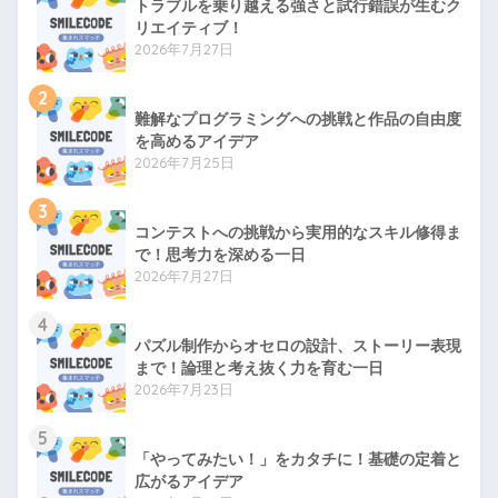
トラブルを乗り越える強さと試行錯誤が生むク
リエイティブ！
2026年7月27日
2
難解なプログラミングへの挑戦と作品の自由度
を高めるアイデア
2026年7月25日
3
コンテストへの挑戦から実用的なスキル修得ま
で！思考力を深める一日
2026年7月27日
4
パズル制作からオセロの設計、ストーリー表現
まで！論理と考え抜く力を育む一日
2026年7月23日
5
「やってみたい！」をカタチに！基礎の定着と
広がるアイデア