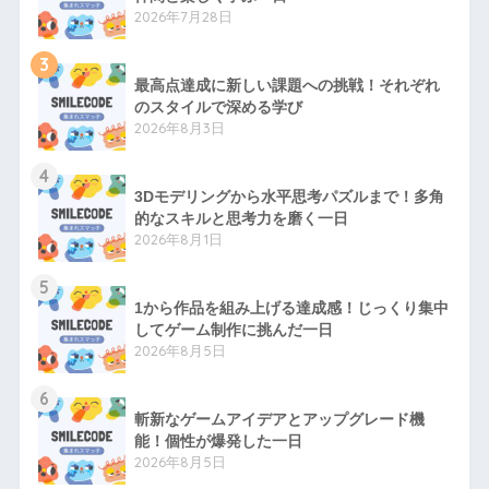
2026年7月28日
3
最高点達成に新しい課題への挑戦！それぞれ
のスタイルで深める学び
2026年8月3日
4
3Dモデリングから水平思考パズルまで！多角
的なスキルと思考力を磨く一日
2026年8月1日
5
1から作品を組み上げる達成感！じっくり集中
してゲーム制作に挑んだ一日
2026年8月5日
6
斬新なゲームアイデアとアップグレード機
能！個性が爆発した一日
2026年8月5日