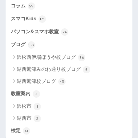
コラム
59
スマコKids
171
パソコン&スマホ教室
24
ブログ
159
浜松西伊場ぼうや校ブログ
36
湖西鷲津みのわ通り校ブログ
5
湖西鷲津校ブログ
43
教室案内
3
浜松市
1
湖西市
2
検定
41