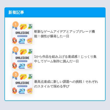
新着記事
1
斬新なゲームアイデアとアップグレード機
能！個性が爆発した一日
2
1から作品を組み上げる達成感！じっくり集
中してゲーム制作に挑んだ一日
3
最高点達成に新しい課題への挑戦！それぞれ
のスタイルで深める学び