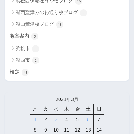
浜松西伊場ぼうや校ブログ
36
湖西鷲津みのわ通り校ブログ
5
湖西鷲津校ブログ
43
教室案内
3
浜松市
1
湖西市
2
検定
41
2021年3月
月
火
水
木
金
土
日
1
2
3
4
5
6
7
8
9
10
11
12
13
14