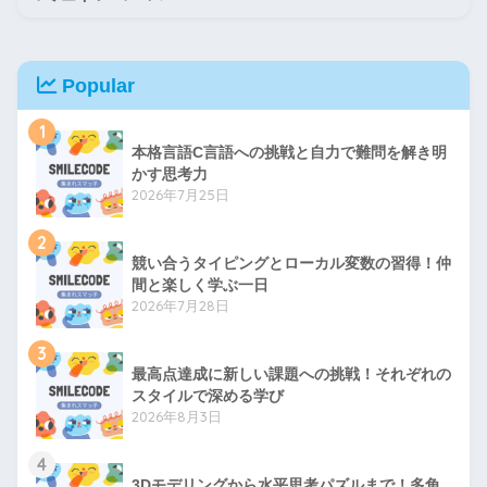
Popular
1
本格言語C言語への挑戦と自力で難問を解き明
かす思考力
2026年7月25日
2
競い合うタイピングとローカル変数の習得！仲
間と楽しく学ぶ一日
2026年7月28日
3
最高点達成に新しい課題への挑戦！それぞれの
スタイルで深める学び
2026年8月3日
4
3Dモデリングから水平思考パズルまで！多角