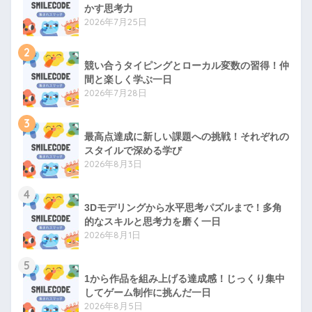
かす思考力
2026年7月25日
2
競い合うタイピングとローカル変数の習得！仲
間と楽しく学ぶ一日
2026年7月28日
3
最高点達成に新しい課題への挑戦！それぞれの
スタイルで深める学び
2026年8月3日
4
3Dモデリングから水平思考パズルまで！多角
的なスキルと思考力を磨く一日
2026年8月1日
5
1から作品を組み上げる達成感！じっくり集中
してゲーム制作に挑んだ一日
2026年8月5日