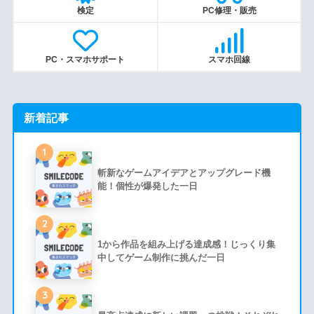
検定
PC修理・販売
PC・スマホサポート
スマホ回線
新着記事
1
斬新なゲームアイデアとアップグレード機
能！個性が爆発した一日
2
1から作品を組み上げる達成感！じっくり集
中してゲーム制作に挑んだ一日
3