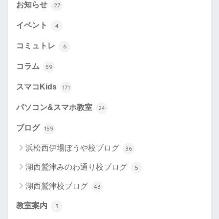
お知らせ
27
イベント
4
コミュトレ
6
コラム
59
スマコKids
171
パソコン&スマホ教室
24
ブログ
159
浜松西伊場ぼうや校ブログ
36
湖西鷲津みのわ通り校ブログ
5
湖西鷲津校ブログ
43
教室案内
3