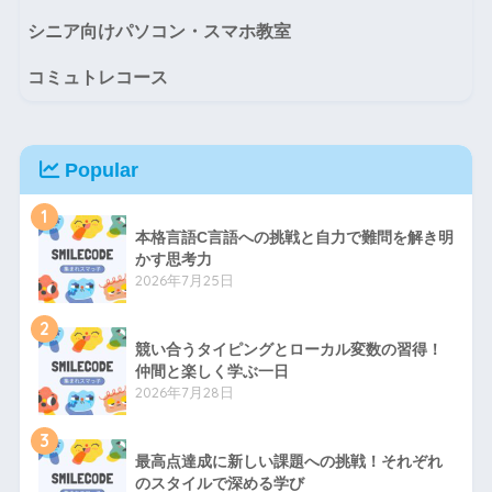
シニア向けパソコン・スマホ教室
コミュトレコース
Popular
1
本格言語C言語への挑戦と自力で難問を解き明
かす思考力
2026年7月25日
2
競い合うタイピングとローカル変数の習得！
仲間と楽しく学ぶ一日
2026年7月28日
3
最高点達成に新しい課題への挑戦！それぞれ
のスタイルで深める学び