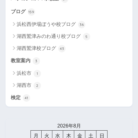
ブログ
159
浜松西伊場ぼうや校ブログ
36
湖西鷲津みのわ通り校ブログ
5
湖西鷲津校ブログ
43
教室案内
3
浜松市
1
湖西市
2
検定
41
2026年8月
月
火
水
木
金
土
日