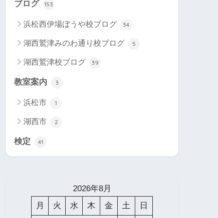
ブログ
153
浜松西伊場ぼうや校ブログ
34
湖西鷲津みのわ通り校ブログ
5
湖西鷲津校ブログ
39
教室案内
3
浜松市
1
湖西市
2
検定
41
2026年8月
月
火
水
木
金
土
日