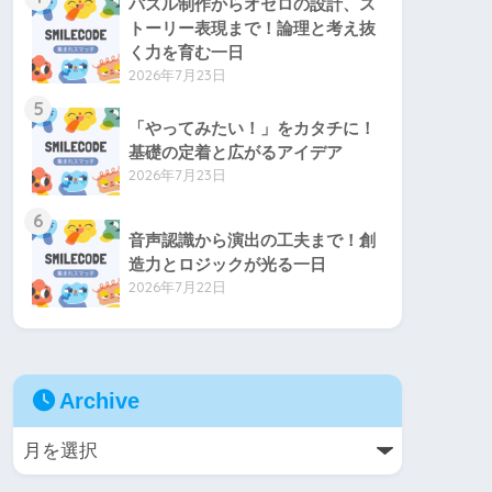
パズル制作からオセロの設計、ス
トーリー表現まで！論理と考え抜
く力を育む一日
2026年7月23日
5
「やってみたい！」をカタチに！
基礎の定着と広がるアイデア
2026年7月23日
6
音声認識から演出の工夫まで！創
造力とロジックが光る一日
2026年7月22日
Archive