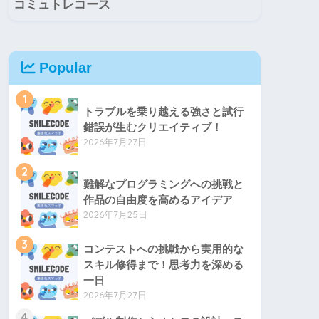
コミュトレコース
Popular
1
トラブルを乗り越える強さと試行
錯誤が生むクリエイティブ！
2026年7月27日
2
難解なプログラミングへの挑戦と
作品の自由度を高めるアイデア
2026年7月25日
3
コンテストへの挑戦から実用的な
スキル修得まで！思考力を深める
一日
2026年7月27日
4