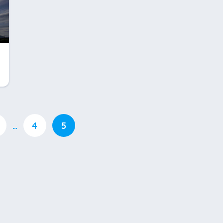
…
4
5