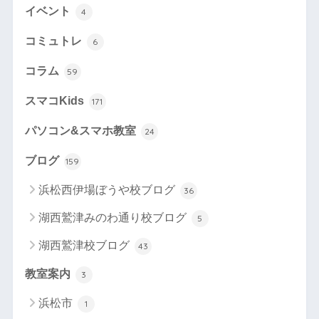
イベント
4
コミュトレ
6
コラム
59
スマコKids
171
パソコン&スマホ教室
24
ブログ
159
浜松西伊場ぼうや校ブログ
36
湖西鷲津みのわ通り校ブログ
5
湖西鷲津校ブログ
43
教室案内
3
浜松市
1