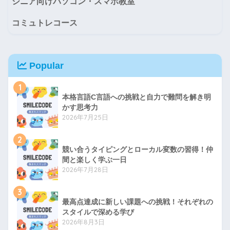
シニア向けパソコン・スマホ教室
コミュトレコース
Popular
1
本格言語C言語への挑戦と自力で難問を解き明
かす思考力
2026年7月25日
2
競い合うタイピングとローカル変数の習得！仲
間と楽しく学ぶ一日
2026年7月28日
3
最高点達成に新しい課題への挑戦！それぞれの
スタイルで深める学び
2026年8月3日