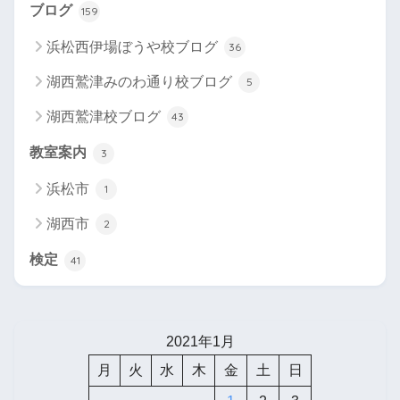
ブログ
159
浜松西伊場ぼうや校ブログ
36
湖西鷲津みのわ通り校ブログ
5
湖西鷲津校ブログ
43
教室案内
3
浜松市
1
湖西市
2
検定
41
2021年1月
月
火
水
木
金
土
日