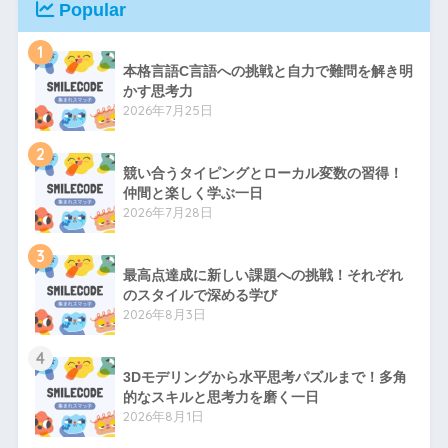
Popular
1
本格言語C言語への挑戦と自力で難問を解き明
かす思考力
2026年7月25日
2
競い合うタイピングとローカル変数の習得！
仲間と楽しく学ぶ一日
2026年7月28日
3
最高点達成に新しい課題への挑戦！それぞれ
のスタイルで深める学び
2026年8月3日
4
3Dモデリングから水平思考パズルまで！多角
的なスキルと思考力を磨く一日
2026年8月1日