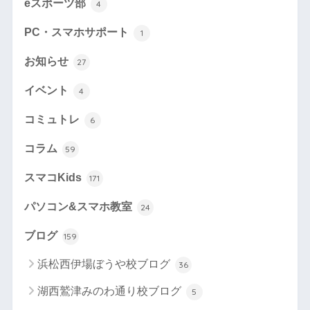
eスポーツ部
4
PC・スマホサポート
1
お知らせ
27
イベント
4
コミュトレ
6
コラム
59
スマコKids
171
パソコン&スマホ教室
24
ブログ
159
浜松西伊場ぼうや校ブログ
36
湖西鷲津みのわ通り校ブログ
5