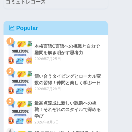
コミュトレコース
Popular
1
本格言語C言語への挑戦と自力で
難問を解き明かす思考力
2026年7月25日
2
競い合うタイピングとローカル変
数の習得！仲間と楽しく学ぶ一日
2026年7月28日
3
最高点達成に新しい課題への挑
戦！それぞれのスタイルで深める
学び
2026年8月3日
4