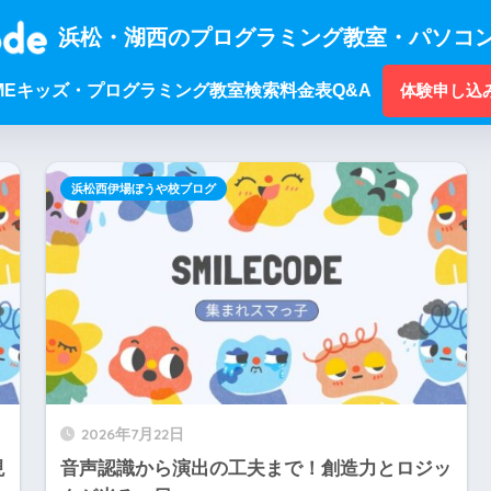
浜松・湖西のプログラミング教室・パソコン
ME
キッズ・プログラミング
教室検索
料金表
Q&A
体験申し込
浜松西伊場ぼうや校ブログ
2026年7月22日
現
音声認識から演出の工夫まで！創造力とロジッ