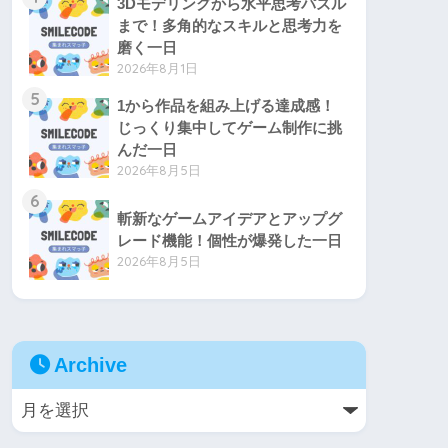
3Dモデリングから水平思考パズル
まで！多角的なスキルと思考力を
磨く一日
2026年8月1日
5
1から作品を組み上げる達成感！
じっくり集中してゲーム制作に挑
んだ一日
2026年8月5日
6
斬新なゲームアイデアとアップグ
レード機能！個性が爆発した一日
2026年8月5日
Archive