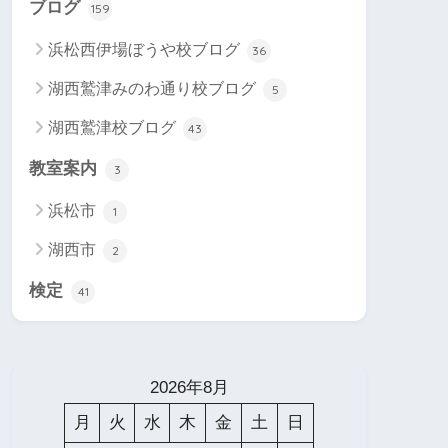
ブログ
159
浜松西伊場ぼうや校ブログ
36
湖西鷲津みのわ通り校ブログ
5
湖西鷲津校ブログ
43
教室案内
3
浜松市
1
湖西市
2
検定
41
2026年8月
月
火
水
木
金
土
日